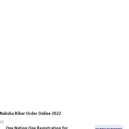
 Naksha Bihar Order Online 2022
023
One Nation One Registration for