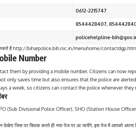
0612-2215747
8544428407, 85444284
policehelpline-bih@gov.i
पर जा सकते है http://biharpolice.bih.nic.in/menuhome/contactdgp.ht
Mobile Number
ontact them by providing a mobile number. Citizens can now rep
ot only saves time but also ensures that the police are alerted
days a week, so citizens can contact the police whenever they 
ंबर
DPO (Sub Divisional Police Officer), SHO (Station House Officer)
देखेगा जिस पर क्लिक करते ही नया पेज पर आ जायेंगे. इस पेज में आपको अपन