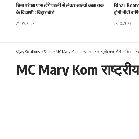
बिना परीक्षा पास होंगे पहली से लेकर आठवीं कक्षा तक
Bihar Board
के विद्यार्थी : बिहार बोर्ड
होगी नौवीं वार्
21/09/2023
23/10/2023
Vijay Solutions
>
Sport
>
MC Mary Kom राष्ट्रीय महिला मुक्केबाजी चैंपियनशिप में हिसस
MC Mary Kom राष्ट्रीय मह
26/02/2022
MC Mary Kom : छः बार चैंपियन शिप अपने नाम करने वाली MC mary kom ह
पहुंची थी। मैरी कॉम हिसाब में भाग न लेकर वे दिसंबर में होने वाले विश्
टोक्यो ओलिंपिक में कांस्य पदक जितने विजेता “लवलीना बोरगोहेन” जो
6