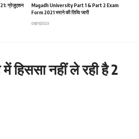
1: ग्रेजुएशन
Magadh University Part 1 & Part 2 Exam
Form 2021 भराने की तिथि जारी
08/11/2023
ं हिससा नहीं ले रही है 2
गी।38 वर्ष की मैरी कॉम टोक्यो ओलिंपिक में प्री-क्वार्टर फाइनल तक
। यह चयन टोक्यो ओलिंपिक के प्रदर्शन के आधार पर हुआ है। अगर