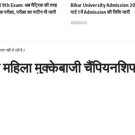
 9th Exam: अब मैट्रिक की तरह
Bihar University Admission 202
षिक परीक्षा, परीक्षा का रुटीन भी जारी
पार्ट 1 में Admission की तिथि जारी
31/10/2023
ा नहीं ले रही है 2
िला मुक्केबाजी चैंपियनशिप मे
िसार में होने वाले राष्ट्रीय महिला मुक्केबाजी चैंपियनशिप में शामिल नहीं हो
व चैंपियनशिप के लिए अपनी तैयारी कर रही है।
9 किलोग्राम
में खेलती है उनका चयन सीधे विश्व प्रतियोगिता के लिए हो गया है