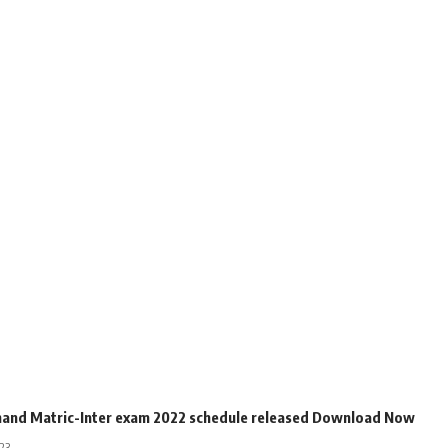
hand Matric-Inter exam 2022 schedule released Download Now
23