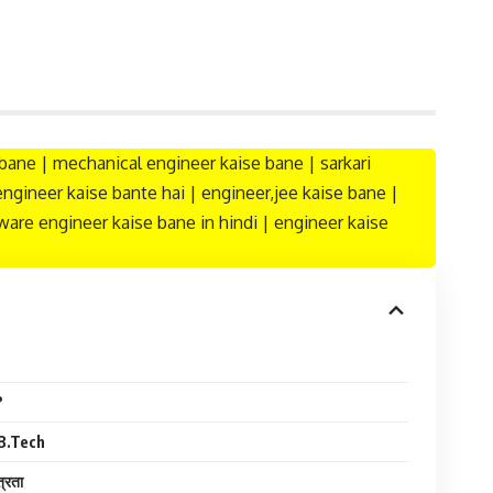
e bane | mechanical engineer kaise bane | sarkari
engineer kaise bante hai | engineer,jee kaise bane |
are engineer kaise bane in hindi | engineer kaise
?
B.Tech
त्रता