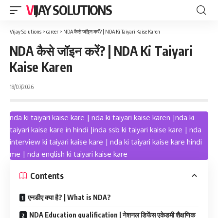
VIJAY SOLUTIONS
Vijay Solutions
>
career
>
NDA कैसे जॉइन करें? | NDA Ki Taiyari Kaise Karen
NDA कैसे जॉइन करें? | NDA Ki Taiyari
Kaise Karen
18/07/2026
nda ki taiyari kaise kare | nda ki taiyari kaise karen |nda ki
taiyari kaise kare in hindi |inda ssb ki taiyari kaise kare | nda
interview ki taiyari kaise kare | nda ki taiyari kaise kare hindi
me | nda english ki taiyari kaise kare
Contents
एनडीए क्या है? | What is NDA?
NDA Education qualification | नेशनल डिफेंस एकेडमी शैक्षणिक