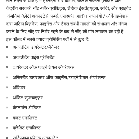
तीन क्षेत्रों से आते हैं – इंडस्ट्री और कॉमर्स, पब्लिक सेक्टर्स (लोकल और
केंद्रीय सरकारें, नॉट-फॉर-प्रॉफ़िट्स, शैक्षिक इंस्टीट्यूट्स, आदि), और प्राइवेट
कंपनियां (छोटी अकाउंटेंसी फर्म्स, एसएमपी, आदि)। कंपनियों / ऑर्गेनाइजेशंस
द्वारा जटिल बिज़नेस, फाइनेंस और टैक्स संबंधी मामलों को संभालने और मैनेज
करने के लिए सीए पर निर्भर रहने के बाद से सीए की मांग लगातार बढ़ रही है।
इस फील्ड में सबसे ज़्यादा प्रोमिसिंग पदों में से कुछ हैं:
अकाउंटिंग डायरेक्टर/मैनेजर
अकाउंटिंग वाईस प्रेजिडेंट
डायरेक्टर ऑफ़ फ़ाइनेंशियल ऑपरेशन्स
असिस्टेंट डायरेक्टर ऑफ़ फाइनेंस/फ़ाइनेंशियल ऑपरेशन्स
ऑडिटर
ऑडिट सुपरवाइज़र
कंप्लायंस ऑडिटर
बजट एनालिस्ट
क्रेडिट एनालिस्ट
सर्टिफाइड पब्लिक अकाउंटेंट