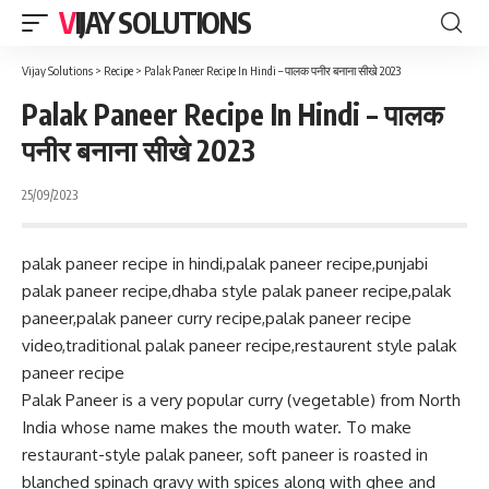
VIJAY SOLUTIONS
Vijay Solutions
>
Recipe
>
Palak Paneer Recipe In Hindi – पालक पनीर बनाना सीखे 2023
Palak Paneer Recipe In Hindi – पालक
पनीर बनाना सीखे 2023
25/09/2023
palak paneer recipe in hindi,palak paneer recipe,punjabi
palak paneer recipe,dhaba style palak paneer recipe,palak
paneer,palak paneer curry recipe,palak paneer recipe
video,traditional palak paneer recipe,restaurent style palak
paneer recipe
Palak Paneer is a very popular curry (vegetable) from North
India whose name makes the mouth water. To make
restaurant-style palak paneer, soft paneer is roasted in
blanched spinach gravy with spices along with ghee and