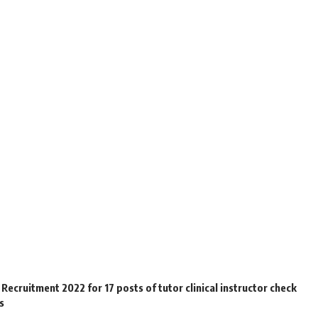
Recruitment 2022 for 17 posts of tutor clinical instructor check
s