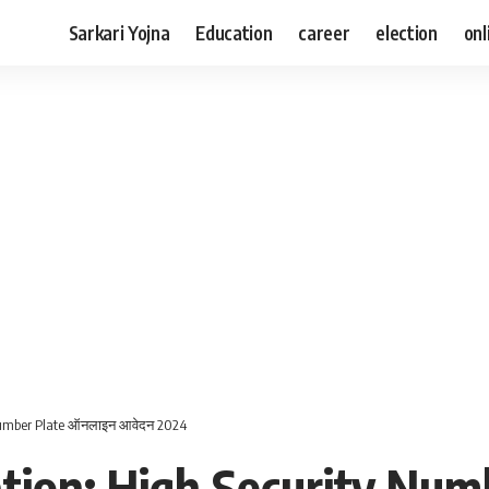
Sarkari Yojna
Education
career
election
onl
 Number Plate ऑनलाइन आवेदन 2024
ation: High Security Nu