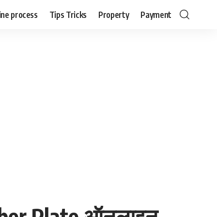
ine process
Tips Tricks
Property
Payment
mber Plate ऑनलाइन