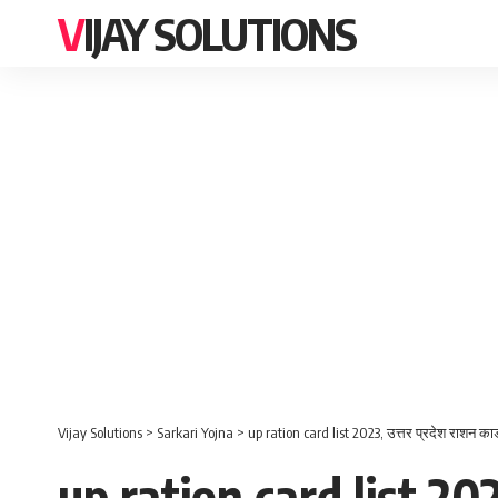
VIJAY SOLUTIONS
Vijay Solutions
>
Sarkari Yojna
>
up ration card list 2023, उत्तर प्रदेश राशन क
up ration card list 20