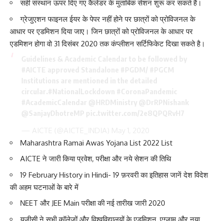
सही संस्थान ऊपर दिए गए कैलेंडर के मुताबिक सेशन शुरू कर सकते हैं।
ग्रेजुएशन फाइनल ईयर के पेपर नहीं होने पर छात्रों को प्रोविजनल के
आधार पर एडमिशन दिया जाए। जिन छात्रों को प्रोविजनल के आधार पर
एडमिशन होगा वो 31 दिसंबर 2020 तक कंप्लीशन सर्टिफिकेट दिखा सकते है।
Guidelines & Academic Calendar to be followed by
#AICTE
approved Standalone
#PGDM
/
#PGCM
Institutions are mentioned in the detailed
circular.
#NationalLockdown
#CoronaPandemic
#AcademicCalendar
@HRDMinistry
@DrRPNishank
@SanjayDhotreMP
pic.twitter.com/2e8QPQRvH7
— AICTE (@AICTE_INDIA)
May 1, 2020
Maharashtra Ramai Awas Yojana List 2022 List
AICTE ने जारी किया प्रवेश, परीक्षा और नये सेशन की तिथि
19 February History in Hindi- 19 फ़रवरी का इतिहास जानें देश विदेश
की अहम घटनाओं के बारे में
NEET और JEE Main परीक्षा की नई तारीख जारी 2020
यूजीसी ने सभी कॉलेजों और विश्वविद्यालयों के एडमिशन, एग्जाम और नया