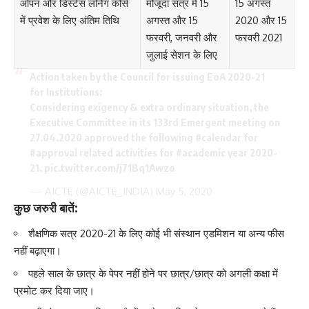
ओपन और डिस्टेंस लर्निंग कोर्स
मौजूदा सत्र में 15
15 अगस्त
में प्रवेश के लिए अंतिम तिथि
अगस्त और 15
2020 और 15
फरवरी, जनवरी और
फरवरी 2021
जुलाई सेशन के लिए
Action taken by the Council for issuing EoA 2020-21
for Institutions:
Considering exigency & extra ordinary situation, the
Executive Committee in its 133rd Emergent meeting on
27.04.2020 approved the following
#calendar
for
#approval
related activities for
#academic
year 2020-
21.
pic.twitter.com/j71Bq1Awzo
— AICTE (@AICTE_INDIA)
May 5, 2020
कुछ जरुरी बातें:
शैक्षणिक सत्र 2020-21 के लिए कोई भी संस्थान
एडमिशन
या अन्य फीस
नहीं बढ़ाएगा।
पहले साल के छात्र के पेपर नहीं होने पर छात्र/छात्र को अगली कक्षा में
प्रमोट कर दिया जाए।